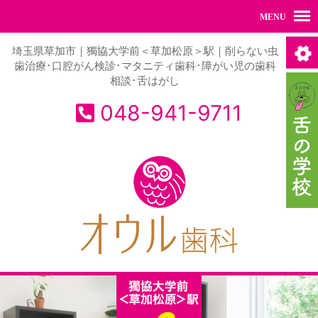
埼玉県草加市｜獨協大学前＜草加松原＞駅｜削らない虫
歯治療･口腔がん検診･マタニティ歯科･障がい児の歯科
相談･舌はがし
048-941-9711